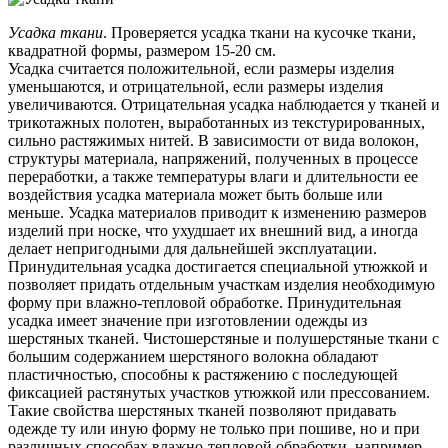
Усадка ткани
. Проверяется усадка ткани на кусочке ткани,
квадратной формы, размером 15-20 см.
Усадка считается положительной, если размеры изделия
уменьшаются, и отрицательной, если размеры изделия
увеличиваются. Отрицательная усадка наблюдается у тканей и
трикотажных полотен, выработанных из текстурированных,
сильно растяжимых нитей. В зависимости от вида волокон,
структуры материала, напряжений, полученных в процессе
переработки, а также температуры влаги и длительности ее
воздействия усадка материала может быть больше или
меньше. Усадка материалов приводит к изменению размеров
изделий при носке, что ухудшает их внешний вид, а иногда
делает непригодными для дальнейшей эксплуатации.
Принудительная усадка достигается специальной утюжкой и
позволяет придать отдельным участкам изделия необходимую
форму при влажно-тепловой обработке. Принудительная
усадка имеет значение при изготовлении одежды из
шерстяных тканей. Чистошерстяные и полушерстяные ткани с
большим содержанием шерстяного волокна обладают
пластичностью, способны к растяжению с последующей
фиксацией растянутых участков утюжкой или прессованием.
Такие свойства шерстяных тканей позволяют придавать
одежде ту или иную форму не только при пошиве, но и при
различных способах влажно-тепловой обработки, например,