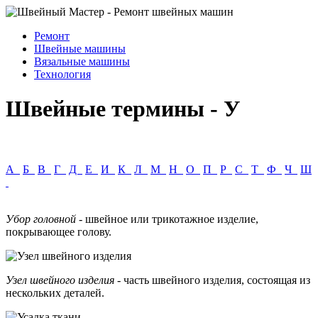
Ремонт
Швейные машины
Вязальные машины
Технология
Швейные термины - У
А
Б
В
Г
Д
Е
И
К
Л
М
Н
О
П
Р
С
Т
Ф
Ч
Ш
Убор головной
- швейное или трикотажное изделие,
покрывающее голову.
Узел швейного изделия
- часть швейного изделия, состоящая из
нескольких деталей.