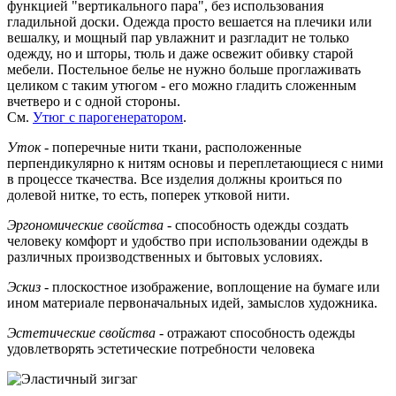
функцией "вертикального пара", без использования
гладильной доски. Одежда просто вешается на плечики или
вешалку, и мощный пар увлажнит и разгладит не только
одежду, но и шторы, тюль и даже освежит обивку старой
мебели. Постельное белье не нужно больше проглаживать
целиком с таким утюгом - его можно гладить сложенным
вчетверо и с одной стороны.
См.
Утюг с парогенератором
.
Уток
- поперечные нити ткани, расположенные
перпендикулярно к нитям основы и переплетающиеся с ними
в процессе ткачества. Все изделия должны кроиться по
долевой нитке, то есть, поперек утковой нити.
Эргономические свойства
- способность одежды создать
человеку комфорт и удобство при использовании одежды в
различных производственных и бытовых условиях.
Эскиз
- плоскостное изображение, воплощение на бумаге или
ином материале первоначальных идей, замыслов художника.
Эстетические свойства
- отражают способность одежды
удовлетворять эстетические потребности человека