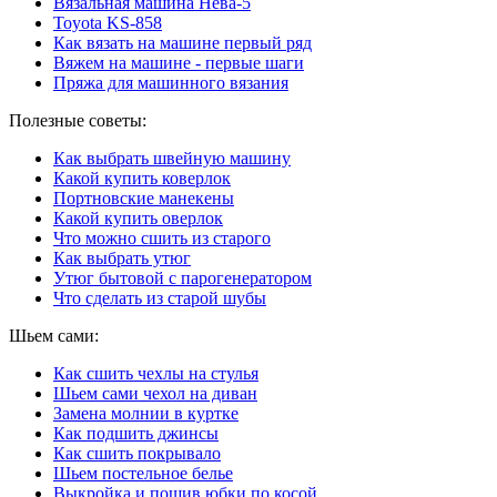
Вязальная машина Нева-5
Toyota KS-858
Как вязать на машине первый ряд
Вяжем на машине - первые шаги
Пряжа для машинного вязания
Полезные советы:
Как выбрать швейную машину
Какой купить коверлок
Портновские манекены
Какой купить оверлок
Что можно сшить из старого
Как выбрать утюг
Утюг бытовой с парогенератором
Что сделать из старой шубы
Шьем сами:
Как сшить чехлы на стулья
Шьем сами чехол на диван
Замена молнии в куртке
Как подшить джинсы
Как сшить покрывало
Шьем постельное белье
Выкройка и пошив юбки по косой